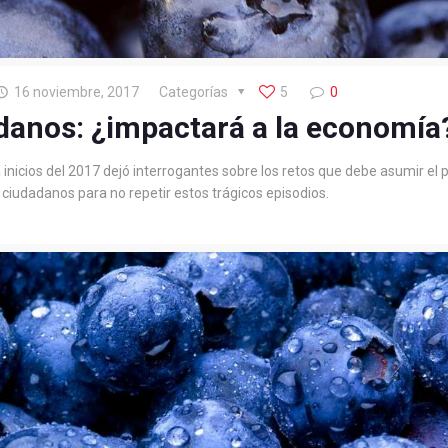
16 noviembre, 2017
Categorías
5
0
danos: ¿impactará a la economía
nicios del 2017 dejó interrogantes sobre los retos que debe asumir el p
iudadanos para no repetir estos trágicos episodios.