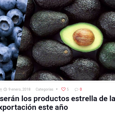
on
9 enero, 2018
Categorías
5
0
serán los productos estrella de l
xportación este año