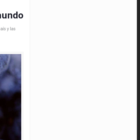
 mundo
aís y las