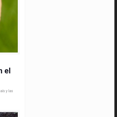
 el
aís y las