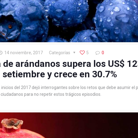
14 noviembre, 2017
Categorías
5
0
 de arándanos supera los US$ 1
 setiembre y crece en 30.7%
nicios del 2017 dejó interrogantes sobre los retos que debe asumir el p
iudadanos para no repetir estos trágicos episodios.