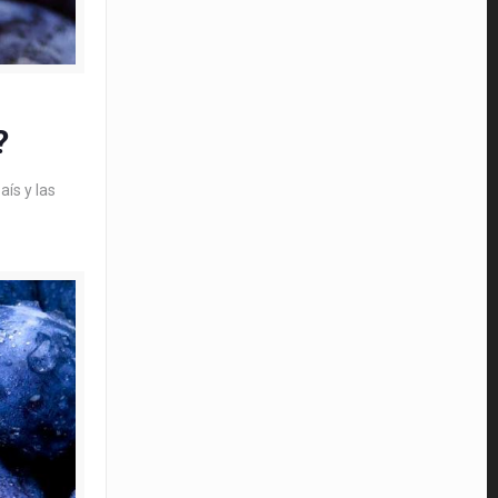
?
aís y las