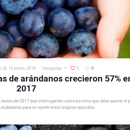
n
15 enero, 2018
Categorías
5
0
s de arándanos crecieron 57% en
2017
nicios del 2017 dejó interrogantes sobre los retos que debe asumir el p
iudadanos para no repetir estos trágicos episodios.