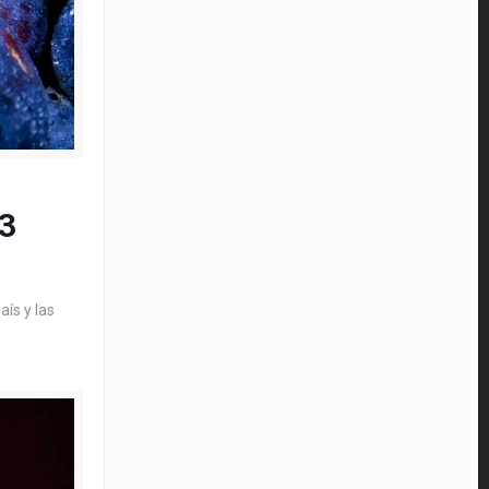
23
aís y las