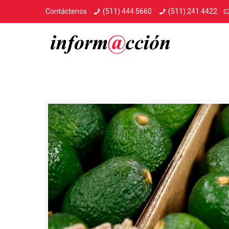
Contáctenos
(511) 444 5660
(511) 241 4422