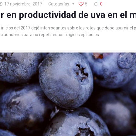
17 noviembre, 2017
Categorías
5
0
ar en productividad de uva en el
nicios del 2017 dejó interrogantes sobre los retos que debe asumir el p
iudadanos para no repetir estos trágicos episodios.