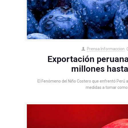
Prensa Informaccion
Exportación peruana
millones hasta
El Fenómeno del Niño Costero que enfrentó Perú a i
medidas a tomar como c