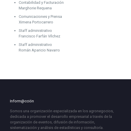
Contabilidad y Facturación
Marghorie Requena
Comunicaciones y Prensa
Ximena Portocarrero
Staff administrativo
Francisco Farfán Vílchez
Staff administrativo
Román Aparicio Navarro
Inform@cción
Somos una organización especializada en los agronegocios,
dedicada a promover el desarrollo empresarial a través de la
organización de eventos, difusión de información,
sistematización y análisis de estadísticas y consultoría.