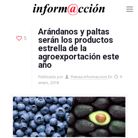
Arándanos y paltas
5
serán los productos
estrella de la
agroexportación este
año
Publicado por
Prensa Informaccion
En
9
enero, 2018