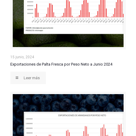
Exportaciones de Palta Fresca por Peso Neto a Junio
15 junio, 2024
Exportaciones de Palta Fresca por Peso Neto a Junio 2024
2024
Leer más