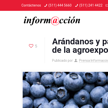
Contáctenos
(511) 444 5660
(511) 241 4422
Arándanos y pa
5
de la agroexpo
Publicado por
Prensa Informacci