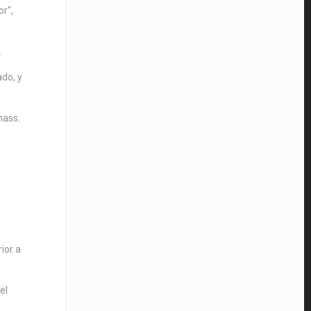
r”,
.
do, y
hass.
,
ior a
el