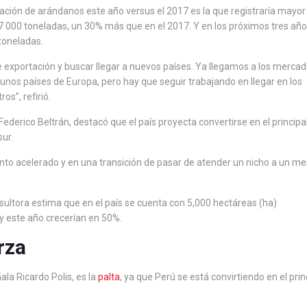
tación de arándanos este año versus el 2017 es la que registraría mayor
57 000 toneladas, un 30% más que en el 2017. Y en los próximos tres año
toneladas.
e exportación y buscar llegar a nuevos países. Ya llegamos a los merca
unos países de Europa, pero hay que seguir trabajando en llegar en los
os”, refirió.
 Federico Beltrán, destacó que el país proyecta convertirse en el principa
ur.
nto acelerado y en una transición de pasar de atender un nicho a un m
ultora estima que en el país se cuenta con 5,000 hectáreas (ha)
 y este año crecerían en 50%.
rza
la Ricardo Polis, es la
palta
, ya que Perú se está convirtiendo en el prin