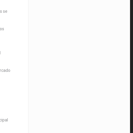
s se
dos
l
ercado
cipal