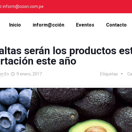
inform@ccion.com.pe
Inicio
inform@cción
Eventos
Contacto
ltas serán los productos est
rtación este año
on
En
9 enero, 2017
Etiquetas
Ca