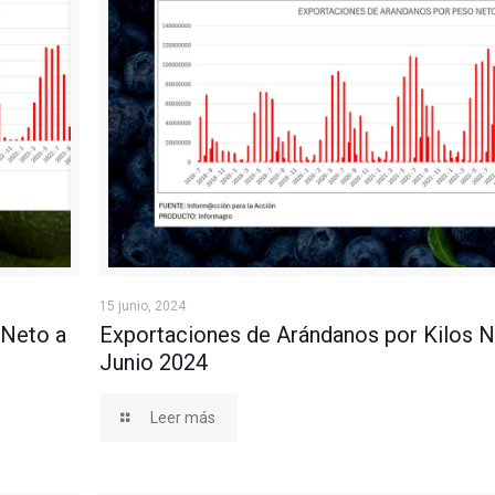
nio 2024
Exportaciones de Arándanos por Kilos Netos a Ju
15 junio, 2024
 Neto a
Exportaciones de Arándanos por Kilos N
Junio 2024
Leer más