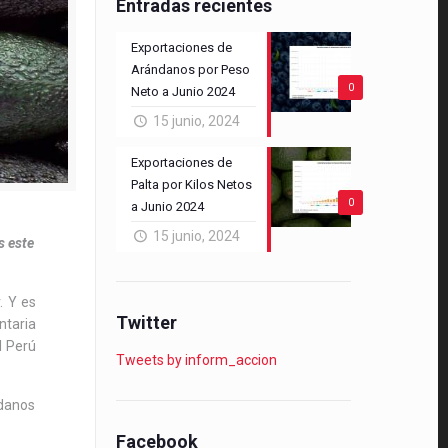
Entradas recientes
Exportaciones de
Arándanos por Peso
0
Neto a Junio 2024
15 junio, 2024
Exportaciones de
Palta por Kilos Netos
0
a Junio 2024
15 junio, 2024
s este
. Y es
Twitter
ntaria
l Perú
Tweets by inform_accion
ndanos
Facebook