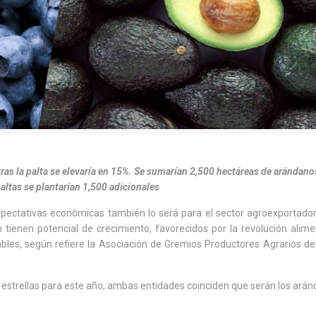
as la palta se elevaría en 15%. Se sumarían 2,500 hectáreas de arándano
paltas se plantarían 1,500 adicionales
pectativas económicas también lo será para el sector agroexportador
tienen potencial de crecimiento, favorecidos por la revolución alime
bles, según refiere la Asociación de Gremios Productores Agrarios de
estrellas para este año, ambas entidades coinciden que serán los ará