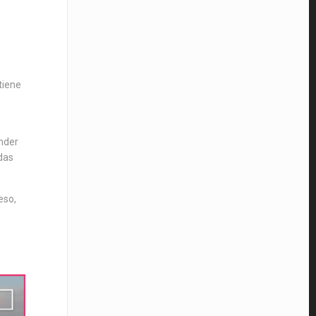
tiene
ender
ndas
eso,