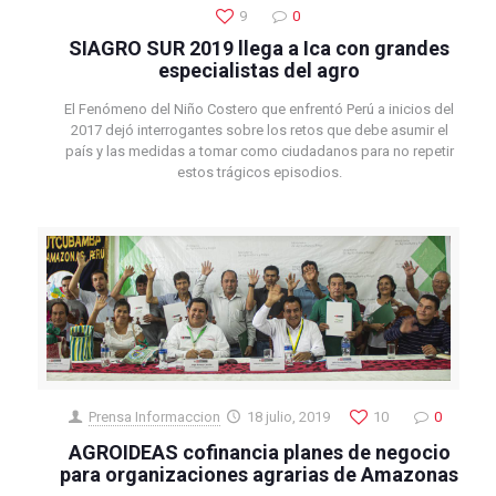
9
0
SIAGRO SUR 2019 llega a Ica con grandes
especialistas del agro
El Fenómeno del Niño Costero que enfrentó Perú a inicios del
2017 dejó interrogantes sobre los retos que debe asumir el
país y las medidas a tomar como ciudadanos para no repetir
estos trágicos episodios.
Prensa Informaccion
18 julio, 2019
10
0
AGROIDEAS cofinancia planes de negocio
para organizaciones agrarias de Amazonas