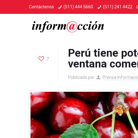
Contáctenos
(511) 444 5660
(511) 241 4422
Perú tiene pot
7
ventana comer
Publicado por
Prensa Informacc