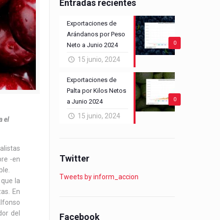
Entradas recientes
Exportaciones de
Arándanos por Peso
0
Neto a Junio 2024
15 junio, 2024
Exportaciones de
Palta por Kilos Netos
0
a Junio 2024
15 junio, 2024
a el
alistas
Twitter
bre -en
ble.
Tweets by inform_accion
 que la
zas. En
Alfonso
dor del
Facebook