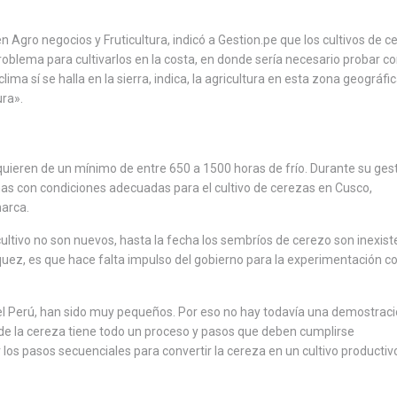
en Agro negocios y Fruticultura, indicó a Gestion.pe que los cultivos de c
problema para cultivarlos en la costa, en donde sería necesario probar c
ima sí se halla en la sierra, indica, la agricultura en esta zona geográfi
ura».
quieren de un mínimo de entre 650 a 1500 horas de frío. Durante su ges
as con condiciones adecuadas para el cultivo de cerezas en Cusco,
marca.
ultivo no son nuevos, hasta la fecha los sembríos de cerezo son inexis
ásquez, es que hace falta impulso del gobierno para la experimentación c
 el Perú, han sido muy pequeños. Por eso no hay todavía una demostrac
o de la cereza tiene todo un proceso y pasos que deben cumplirse
os pasos secuenciales para convertir la cereza en un cultivo productiv