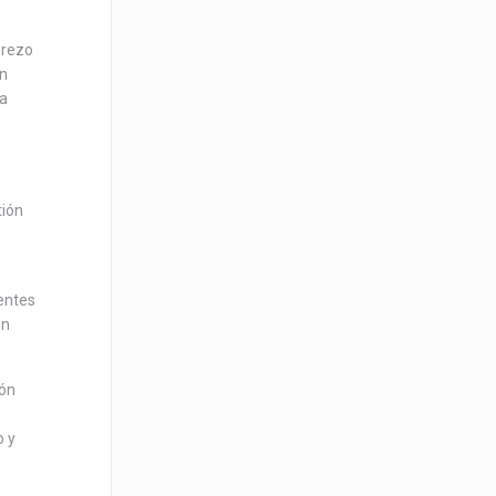
erezo
on
ca
tión
tentes
on
ión
o y