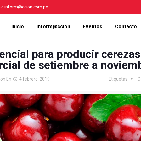
inform@ccion.com.pe
Inicio
inform@cción
Eventos
Contacto
encial para producir cerezas
cial de setiembre a noviem
ion
En
4 febrero, 2019
Etiquetas
C