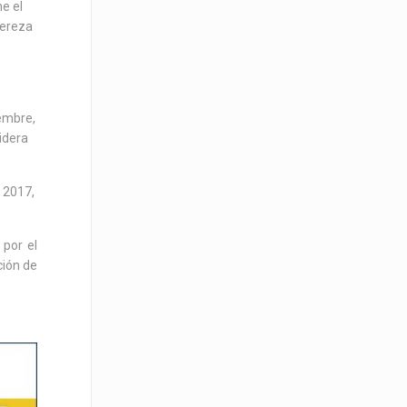
e el
cereza
iembre,
idera
l 2017,
 por el
ción de