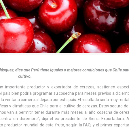
lásquez, dice que Perú tiene iguales o mejores condiciones que Chile par
cultivo.
 un importante productor y exportador de cerezas, sostienen especi
el país bien podría programar su cosecha para meses previos a diciem
la ventana comercial dejada por este país. El resultado sería muy renta
icas y climáticas que Chile para el cultivo de cerezas. Estoy seguro de
os nos van a permitir tener durante más meses al año cosecha de cere
ntra en diciembre”, dijo el ex presidente de Sierra Exportadora, 
to productor mundial de este fruto, según la FAO, y el primer exporta