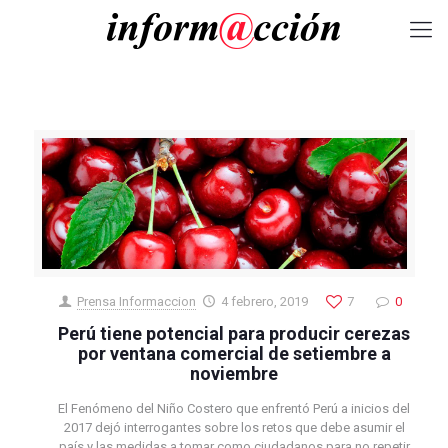
Prensa Informaccion
4 febrero, 2019
7
0
Perú tiene potencial para producir cerezas
por ventana comercial de setiembre a
noviembre
El Fenómeno del Niño Costero que enfrentó Perú a inicios del
2017 dejó interrogantes sobre los retos que debe asumir el
país y las medidas a tomar como ciudadanos para no repetir