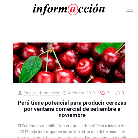
Prensa Informaccion
4 febrero, 2019
7
0
Perú tiene potencial para producir cerezas
por ventana comercial de setiembre a
noviembre
El Fenómeno del Niño Costero que enfrentó Perú a inicios del
2017 dejó interrogantes sobre los retos que debe asumir el
país y las medidas a tomar como ciudadanos para no repetir