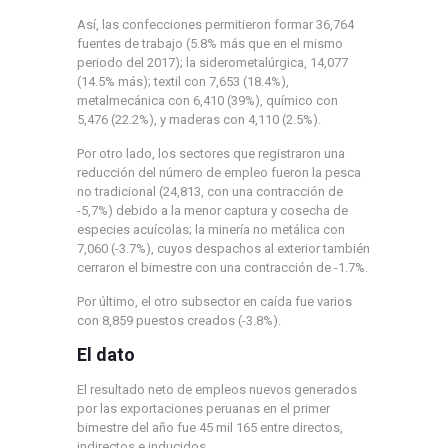
Así, las confecciones permitieron formar 36,764
fuentes de trabajo (5.8% más que en el mismo
periodo del 2017); la siderometalúrgica, 14,077
(14.5% más); textil con 7,653 (18.4%),
metalmecánica con 6,410 (39%), químico con
5,476 (22.2%), y maderas con 4,110 (2.5%).
Por otro lado, los sectores que registraron una
reducción del número de empleo fueron la pesca
no tradicional (24,813, con una contracción de
-5,7%) debido a la menor captura y cosecha de
especies acuícolas; la minería no metálica con
7,060 (-3.7%), cuyos despachos al exterior también
cerraron el bimestre con una contracción de -1.7%.
Por último, el otro subsector en caída fue varios
con 8,859 puestos creados (-3.8%).
El dato
El resultado neto de empleos nuevos generados
por las exportaciones peruanas en el primer
bimestre del año fue 45 mil 165 entre directos,
indirectos e inducidos.