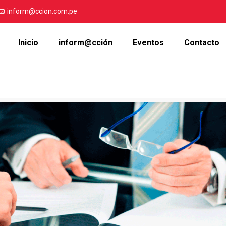
inform@ccion.com.pe
Inicio
inform@cción
Eventos
Contacto