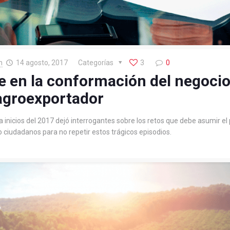
n
14 agosto, 2017
Categorías
3
0
ve en la conformación del negoci
agroexportador
inicios del 2017 dejó interrogantes sobre los retos que debe asumir el p
ciudadanos para no repetir estos trágicos episodios.