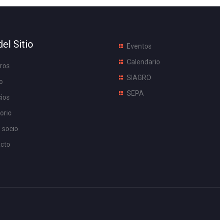
el Sitio
Eventos
Calendario
ros
SIAGRO
o
SEPA
cios
orio
 socio
cto