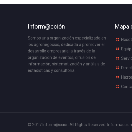
Inform@cción
Mapa d
Somos una organización especializada en
Nosot
los agronegocios, dedicada a promover el
Equip
desarrollo empresarial a través de la
organización de eventos, difusión de
Servi
información, sistematización y análisis de
Direct
estadísticas y consultoría.
Hazte
Conta
© 2017 Inform@cción All Rights Reserved.
Informaccion