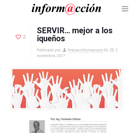
SERVIR… mejor a los
2
iqueños
Publicado por
Prensa Informaccion
En
2
noviembre, 2017