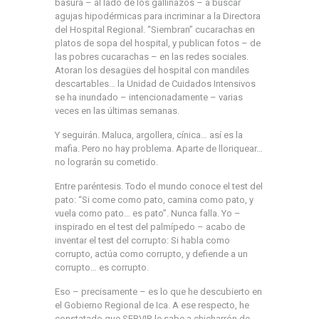
basura – al lado de los gallinazos – a buscar
agujas hipodérmicas para incriminar a la Directora
del Hospital Regional. “Siembran” cucarachas en
platos de sopa del hospital, y publican fotos – de
las pobres cucarachas – en las redes sociales.
Atoran los desagües del hospital con mandiles
descartables… la Unidad de Cuidados Intensivos
se ha inundado – intencionadamente – varias
veces en las últimas semanas.
Y seguirán. Maluca, argollera, cínica… así es la
mafia. Pero no hay problema. Aparte de lloriquear…
no lograrán su cometido.
Entre paréntesis. Todo el mundo conoce el test del
pato: “Si come como pato, camina como pato, y
vuela como pato… es pato”. Nunca falla. Yo –
inspirado en el test del palmípedo – acabo de
inventar el test del corrupto: Si habla como
corrupto, actúa como corrupto, y defiende a un
corrupto… es corrupto.
Eso – precisamente – es lo que he descubierto en
el Gobierno Regional de Ica. A ese respecto, he
constatado que SERVIR le sabe a chicharrón de