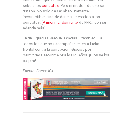
sebo a los
corruptos
. Pero ni modo… de eso se
trataba. No solo de ser absolutamente
incorruptible, sino de darle su merecido a los
corruptos. (
Primer mandamiento
de PPK… con su
adenda más).
En fin… gracias
SERVIR
. Gracias – también – a
todos los que nos acompañan en esta lucha
frontal contra la corrupción. Gracias por
permitirnos servir mejor a los iqueños. ¡Dios se los
pagará!
Fuente: Correo ICA