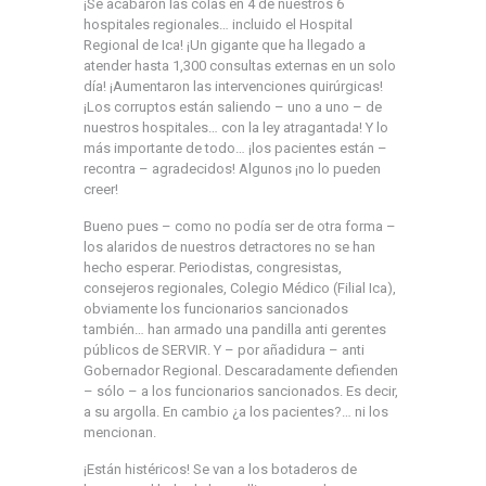
¡Se acabaron las colas en 4 de nuestros 6
hospitales regionales… incluido el Hospital
Regional de Ica! ¡Un gigante que ha llegado a
atender hasta 1,300 consultas externas en un solo
día! ¡Aumentaron las intervenciones quirúrgicas!
¡Los corruptos están saliendo – uno a uno – de
nuestros hospitales… con la ley atragantada! Y lo
más importante de todo… ¡los pacientes están –
recontra – agradecidos! Algunos ¡no lo pueden
creer!
Bueno pues – como no podía ser de otra forma –
los alaridos de nuestros detractores no se han
hecho esperar. Periodistas, congresistas,
consejeros regionales, Colegio Médico (Filial Ica),
obviamente los funcionarios sancionados
también… han armado una pandilla anti gerentes
públicos de SERVIR. Y – por añadidura – anti
Gobernador Regional. Descaradamente defienden
– sólo – a los funcionarios sancionados. Es decir,
a su argolla. En cambio ¿a los pacientes?… ni los
mencionan.
¡Están histéricos! Se van a los botaderos de