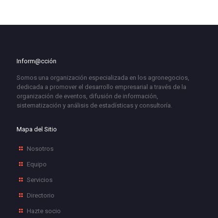
Inform@cción
Somos una organización especializada en los agronegocios,
dedicada a promover el desarrollo empresarial a través de la
organización de eventos, difusión de información,
sistematización y análisis de estadísticas y consultoría.
Mapa del Sitio
Nosotros
Equipo
Servicios
Directorio
Hazte socio