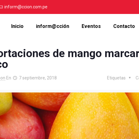
inform@ccion.com.pe
Inicio
inform@cción
Eventos
Contacto
portaciones de mango marca
co
ion
En
7 septiembre, 2018
Etiquetas
C