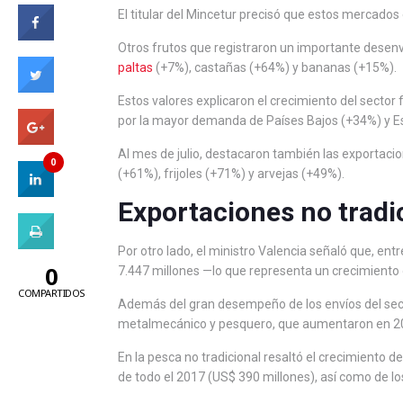
El titular del Mincetur precisó que estos mercado
Otros frutos que registraron un importante desenv
paltas
(+7%), castañas (+64%) y bananas (+15%).
Estos valores explicaron el crecimiento del sector
por la mayor demanda de Países Bajos (+34%) y E
Al mes de julio, destacaron también las exportacio
0
(+61%), frijoles (+71%) y arvejas (+49%).
Exportaciones no tradi
Por otro lado, el ministro Valencia señaló que, entr
0
7.447 millones —lo que representa un crecimient
COMPARTIDOS
Además del gran desempeño de los envíos del secto
metalmecánico y pesquero, que aumentaron en 20
En la pesca no tradicional resaltó el crecimiento d
de todo el 2017 (US$ 390 millones), así como de lo