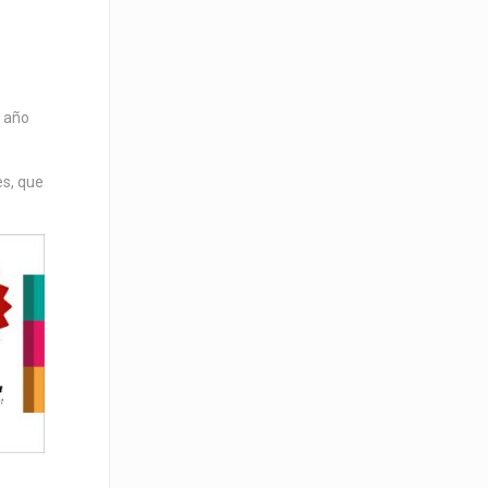
l año
es, que