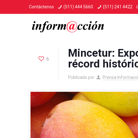
Contáctenos
(511) 444 5660
(511) 241 4422
Mincetur: Ex
6
récord históri
Publicado por
Prensa Informacc