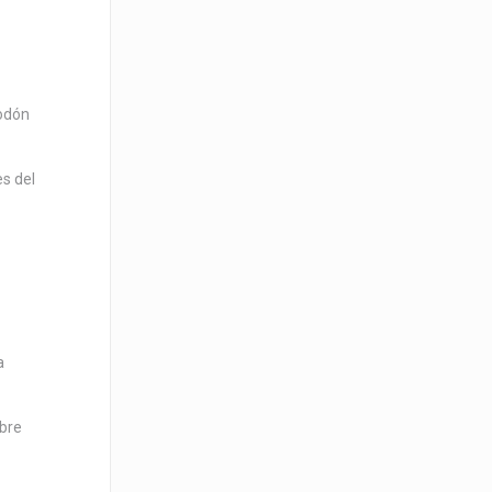
godón
es del
a
obre