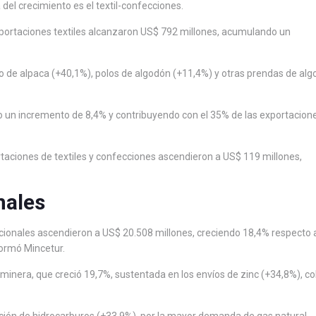
del crecimiento es el textil-confecciones.
exportaciones textiles alcanzaron US$ 792 millones, acumulando un
no de alpaca (+40,1%), polos de algodón (+11,4%) y otras prendas de al
do un incremento de 8,4% y contribuyendo con el 35% de las exportacion
ortaciones de textiles y confecciones ascendieron a US$ 119 millones,
nales
dicionales ascendieron a US$ 20.508 millones, creciendo 18,4% respecto 
formó Mincetur.
minera, que creció 19,7%, sustentada en los envíos de zinc (+34,8%), c
ión de hidrocarburos (+33,9%), por la mayor demanda de gas natural