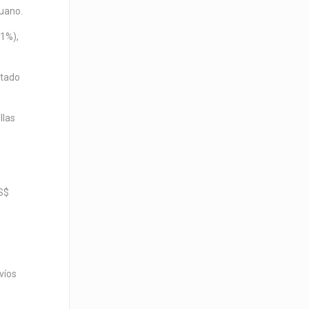
ruano.
31%),
ntado
llas
US$
víos