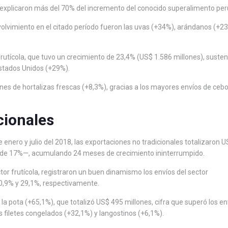
s explicaron más del 70% del incremento del conocido superalimento pe
olvimiento en el citado período fueron las uvas (+34%), arándanos (+2
 frutícola, que tuvo un crecimiento de 23,4% (US$ 1.586 millones), suste
stados Unidos (+29%).
nes de hortalizas frescas (+8,3%), gracias a los mayores envíos de cebo
cionales
e enero y julio del 2018, las exportaciones no tradicionales totalizaron 
o de 17%—, acumulando 24 meses de crecimiento ininterrumpido.
r frutícola, registraron un buen dinamismo los envíos del sector
,9% y 29,1%, respectivamente.
e la pota (+65,1%), que totalizó US$ 495 millones, cifra que superó los en
s filetes congelados (+32,1%) y langostinos (+6,1%).