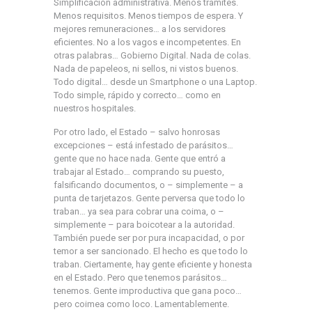
Simplificación administrativa. Menos trámites.
Menos requisitos. Menos tiempos de espera. Y
mejores remuneraciones… a los servidores
eficientes. No a los vagos e incompetentes. En
otras palabras… Gobierno Digital. Nada de colas.
Nada de papeleos, ni sellos, ni vistos buenos.
Todo digital… desde un Smartphone o una Laptop.
Todo simple, rápido y correcto… como en
nuestros hospitales.
Por otro lado, el Estado – salvo honrosas
excepciones – está infestado de parásitos…
gente que no hace nada. Gente que entró a
trabajar al Estado… comprando su puesto,
falsificando documentos, o – simplemente – a
punta de tarjetazos. Gente perversa que todo lo
traban… ya sea para cobrar una coima, o –
simplemente – para boicotear a la autoridad.
También puede ser por pura incapacidad, o por
temor a ser sancionado. El hecho es que todo lo
traban. Ciertamente, hay gente eficiente y honesta
en el Estado. Pero que tenemos parásitos…
tenemos. Gente improductiva que gana poco…
pero coimea como loco. Lamentablemente.