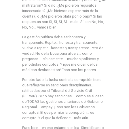
maltrataron? Sí o no. ¿Me pidieron requisitos
innecesarios? ¿Me hicieron esperar más de la
cuenta?, o ¿Me pidieron plata por lo bajo? Si las
respuestas son Sí, Sí, Sí, Sí… malo. Si son No, No,
No, No… vamos bien.
La gestión pública debe ser honesta y
transparente. Repito… honesta y transparente.
Vuelvo a repetir… honesta y transparente. Pero de
verdad. No de la boca para afuera… como
pregonan – cínicamente – muchos políticos y
periodistas corruptos. Y ¡qué me dicen de los
médicos deshonestos! Esos son los peores.
Por otro lado, la lucha contra la corrupción tiene
que reflejarse en sanciones disciplinarias…
ratificadas por el Tribunal del Servicio Civil
(SERVIR). Si no hay sanciones – como es el caso
de TODAS las gestiones anteriores del Gobierno
Regional – ampay. ¡Esos son los Gobiernos
corruptos! El que permite la corrupción… es
corrupto. Y el que la defiende… más aún.
Pues bien… en eso estamos en Ica. Simplificando