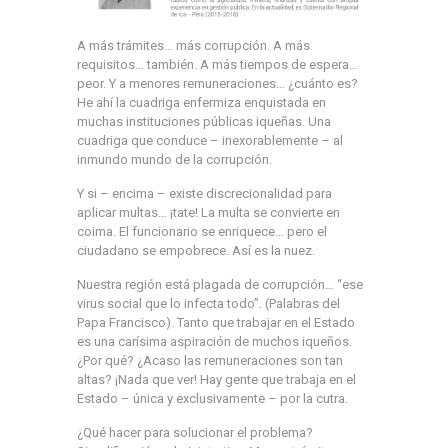
A más trámites… más corrupción. A más
requisitos… también. A más tiempos de espera…
peor. Y a menores remuneraciones… ¿cuánto es?
He ahí la cuadriga enfermiza enquistada en
muchas instituciones públicas iqueñas. Una
cuadriga que conduce – inexorablemente – al
inmundo mundo de la corrupción.
Y si – encima – existe discrecionalidad para
aplicar multas… ¡tate! La multa se convierte en
coima. El funcionario se enriquece… pero el
ciudadano se empobrece. Así es la nuez.
Nuestra región está plagada de corrupción… “ese
virus social que lo infecta todo”. (Palabras del
Papa Francisco). Tanto que trabajar en el Estado
es una carísima aspiración de muchos iqueños.
¿Por qué? ¿Acaso las remuneraciones son tan
altas? ¡Nada que ver! Hay gente que trabaja en el
Estado – única y exclusivamente – por la cutra.
¿Qué hacer para solucionar el problema?