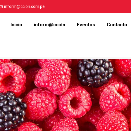
inform@ccion.com.pe
Inicio
inform@cción
Eventos
Contacto