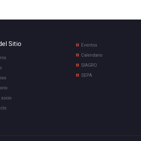
el Sitio
Eventos
Calendario
ros
SIAGRO
o
SEPA
cios
orio
 socio
cto