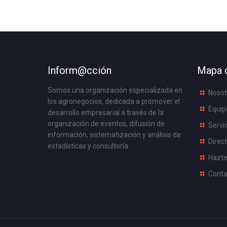
Inform@cción
Mapa d
Somos una organización especializada en
Nosot
los agronegocios, dedicada a promover el
Equip
desarrollo empresarial a través de la
organización de eventos, difusión de
Servi
información, sistematización y análisis de
Direct
estadísticas y consultoría.
Hazte
Conta