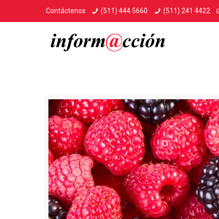
Contáctenos
(511) 444 5660
(511) 241 4422