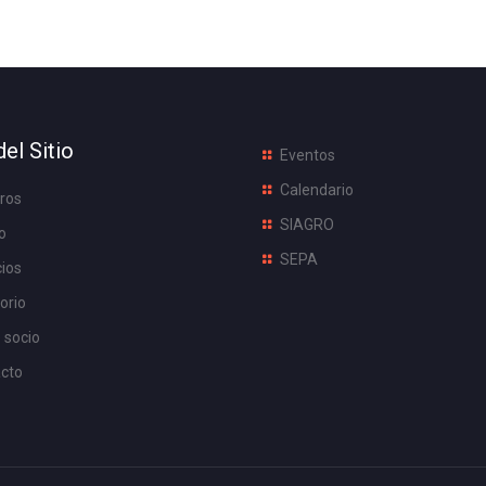
el Sitio
Eventos
Calendario
ros
SIAGRO
o
SEPA
cios
orio
 socio
cto