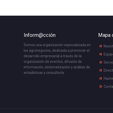
Inform@cción
Mapa d
Somos una organización especializada en
Nosot
los agronegocios, dedicada a promover el
Equip
desarrollo empresarial a través de la
organización de eventos, difusión de
Servi
información, sistematización y análisis de
Direct
estadísticas y consultoría.
Hazte
Conta