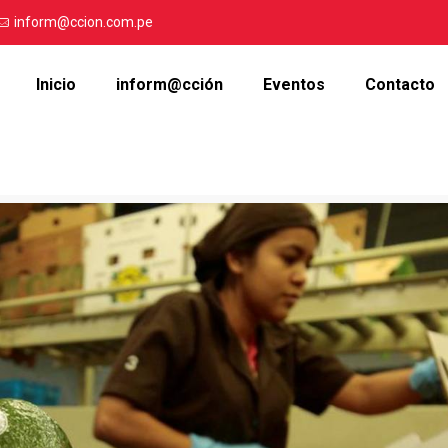
inform@ccion.com.pe
Inicio
inform@cción
Eventos
Contacto