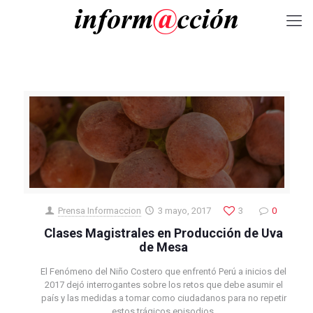
Prensa Informaccion
3 mayo, 2017
3
0
Clases Magistrales en Producción de Uva
de Mesa
El Fenómeno del Niño Costero que enfrentó Perú a inicios del
2017 dejó interrogantes sobre los retos que debe asumir el
país y las medidas a tomar como ciudadanos para no repetir
estos trágicos episodios.