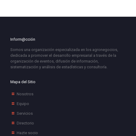
Inform@cción
Somos una organización especializada en los agronegocios,
dedicada a promover el desarrollo empresarial a través de la
organización de eventos, difusión de información,
sistematización y análisis de estadísticas y consultoría.
Mapa del Sitio
Nosotros
Equipo
Servicios
Directorio
Hazte socio