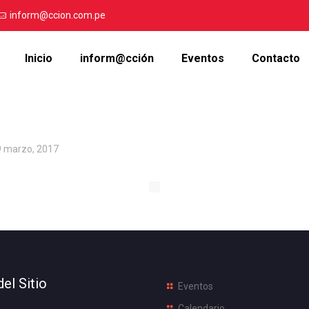
inform@ccion.com.pe
Inicio
inform@cción
Eventos
Contacto
9 marzo, 2017
el Sitio
Eventos
Calendario