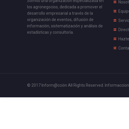
Somos una organización especializada en
Nosot
los agronegocios, dedicada a promover el
Equip
desarrollo empresarial a través de la
organización de eventos, difusión de
Servi
información, sistematización y análisis de
Direct
estadísticas y consultoría.
Hazte
Conta
© 2017 Inform@cción All Rights Reserved.
Informaccion