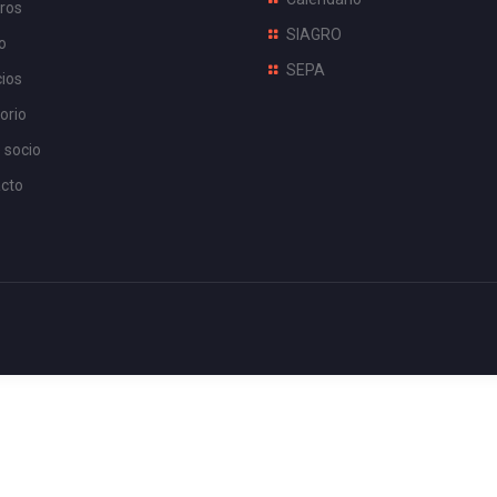
ros
SIAGRO
o
SEPA
cios
orio
 socio
cto