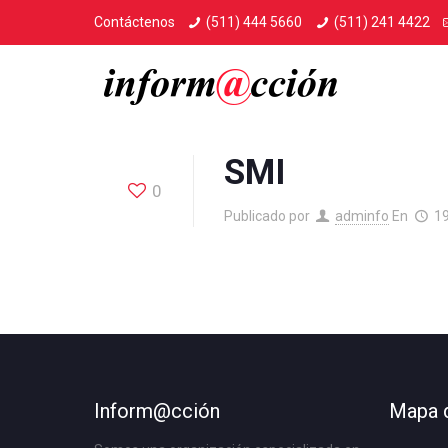
Contáctenos
(511) 444 5660
(511) 241 4422
SMI
0
Publicado por
adminfo
En
1
Inform@cción
Mapa d