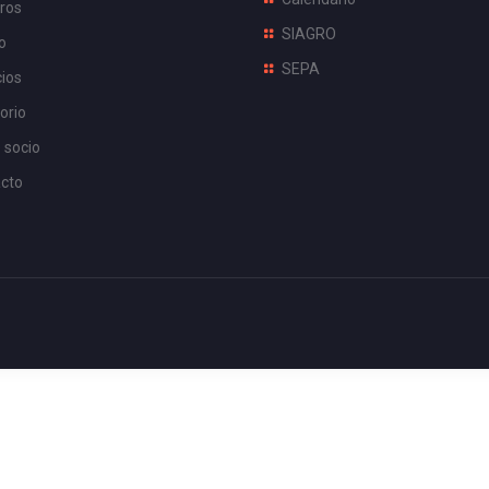
ros
SIAGRO
o
SEPA
cios
orio
 socio
cto