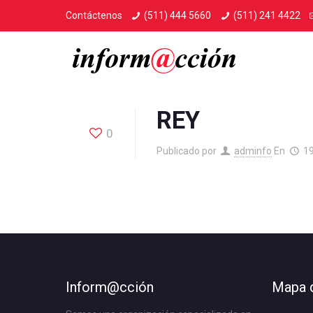
Contáctenos
(511) 444 5660
(511) 241 4422
REY
0
Publicado por
adminfo
En
1
Inform@cción
Mapa d