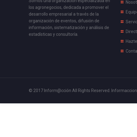
Somos una organización especializada en
Nosot
los agronegocios, dedicada a promover el
Equip
desarrollo empresarial a través de la
organización de eventos, difusión de
Servi
información, sistematización y análisis de
Direct
estadísticas y consultoría.
Hazte
Conta
© 2017 Inform@cción All Rights Reserved.
Informaccion