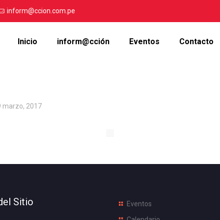
inform@ccion.com.pe
Inicio
inform@cción
Eventos
Contacto
9 marzo, 2017
el Sitio
Eventos
Calendario