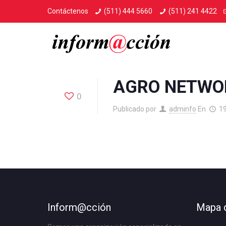
Contáctenos
(511) 444 5660
(511) 241 4422
AGRO NETWO
0
Publicado por
adminfo
En
1
Inform@cción
Mapa d