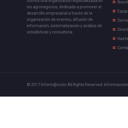
Somos una organización especializada en
Nosot
los agronegocios, dedicada a promover el
Equip
desarrollo empresarial a través de la
organización de eventos, difusión de
Servi
información, sistematización y análisis de
Direct
estadísticas y consultoría.
Hazte
Conta
© 2017 Inform@cción All Rights Reserved.
Informaccion