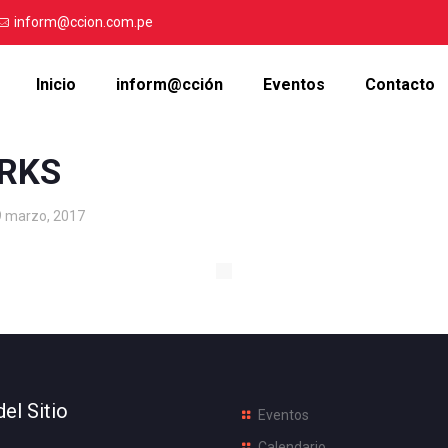
inform@ccion.com.pe
Inicio
inform@cción
Eventos
Contacto
RKS
9 marzo, 2017
el Sitio
Eventos
Calendario