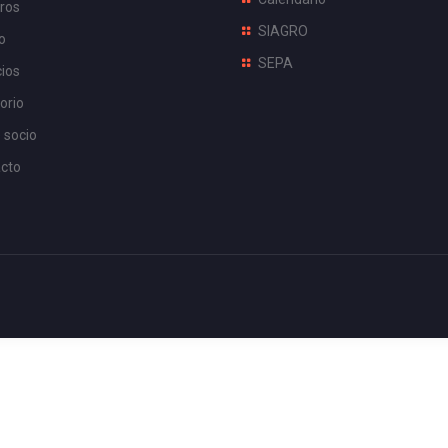
ros
SIAGRO
o
SEPA
cios
orio
 socio
cto